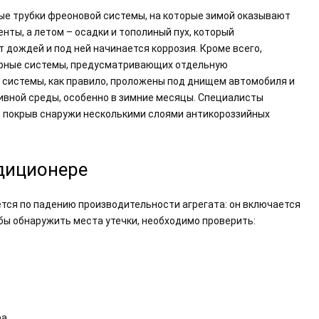
е трубки фреоновой системы, на которые зимой оказывают
ты, а летом – осадки и тополиный пух, который
 дождей и под ней начинается коррозия. Кроме всего,
урные системы, предусматривающих отдельную
 системы, как правило, проложены под днищем автомобиля и
вной среды, особенно в зимние месяцы. Специалисты
, покрыв снаружи несколькими слоями антикороззийных
ндиционере
ется по падению производительности агрегата: он включается
обы обнаружить места утечки, необходимо проверить:
а.