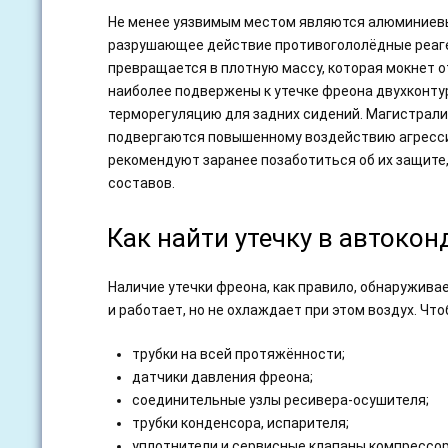
Не менее уязвимым местом являются алюминиевы
разрушающее действие противогололёдные реаген
превращается в плотную массу, которая мокнет от
наиболее подвержены к утечке фреона двухконт
терморегуляцию для задних сидений. Магистрали
подвергаются повышенному воздействию агресси
рекомендуют заранее позаботиться об их защите
составов.
Как найти утечку в автоко
Наличие утечки фреона, как правило, обнаружива
и работает, но не охлаждает при этом воздух. Чт
трубки на всей протяжённости;
датчики давления фреона;
соединительные узлы ресивера-осушителя;
трубки конденсора, испарителя;
уплотнители и сервисные клапаны компрессор