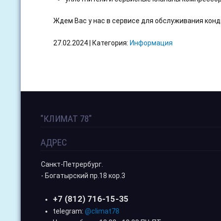
Ждем Вас у нас в сервисе для обслуживания кон
27.02.2024 | Категория:
Информация
"КЛИМАТ 78"
АДРЕС
Санкт-Петрербург.
- Богатырский пр.18 кор.3
+7 (812) 716-15-35
telegram:
@climat78